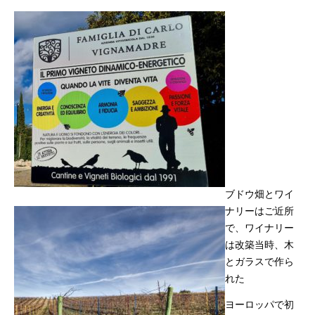
ブドウ畑とワイ
ナリーはご近所
で、ワイナリー
は改築当時、木
とガラスで作ら
れた
ヨーロッパで初