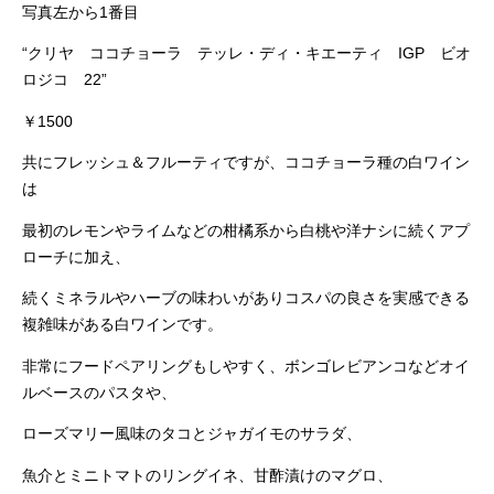
写真左から1番目
“クリヤ ココチョーラ テッレ・ディ・キエーティ IGP ビオ
ロジコ 22”
￥1500
共にフレッシュ＆フルーティですが、ココチョーラ種の白ワイン
は
最初のレモンやライムなどの柑橘系から白桃や洋ナシに続くアプ
ローチに加え、
続くミネラルやハーブの味わいがありコスパの良さを実感できる
複雑味がある白ワインです。
非常にフードペアリングもしやすく、ボンゴレビアンコなどオイ
ルベースのパスタや、
ローズマリー風味のタコとジャガイモのサラダ、
魚介とミニトマトのリングイネ、甘酢漬けのマグロ、