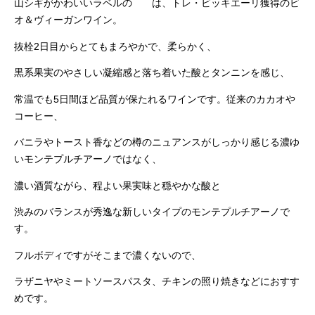
山シギがかわいいラベルの は、トレ・ビッキエーリ獲得のビ
オ＆ヴィーガンワイン。
抜栓2日目からとてもまろやかで、柔らかく、
黒系果実のやさしい凝縮感と落ち着いた酸とタンニンを感じ、
常温でも5日間ほど品質が保たれるワインです。従来のカカオや
コーヒー、
バニラやトースト香などの樽のニュアンスがしっかり感じる濃ゆ
いモンテプルチアーノではなく、
濃い酒質ながら、程よい果実味と穏やかな酸と
渋みのバランスが秀逸な新しいタイプのモンテプルチアーノで
す。
フルボディですがそこまで濃くないので、
ラザニヤやミートソースパスタ、チキンの照り焼きなどにおすす
めです。