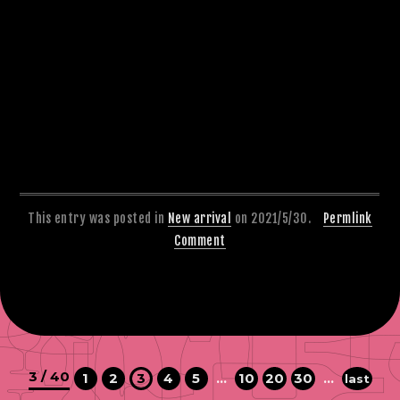
This entry was posted in
New arrival
on 2021/5/30.
Permlink
Comment
3 / 40
1
2
3
4
5
...
10
20
30
...
last