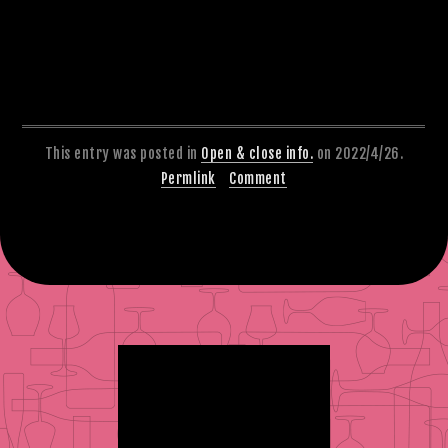
This entry was posted in
Open & close info.
on 2022/4/26.
Permlink
Comment