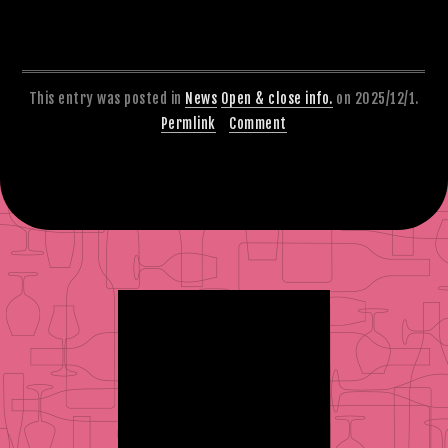
This entry was posted in
News
Open & close info.
on 2025/12/1.
Permlink
Comment