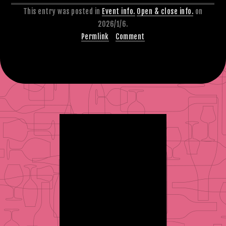
This entry was posted in
Event info.
Open & close info.
on
2026/1/6.
Permlink
Comment