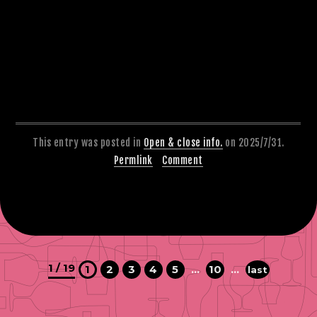
This entry was posted in
Open & close info.
on 2025/7/31.
Permlink
Comment
1 / 19
1
2
3
4
5
...
10
...
last