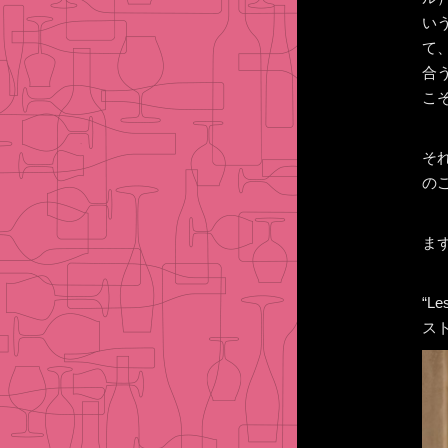
い
て
合
こ
そ
の
ま
“L
ス