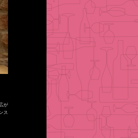
広が
ンス