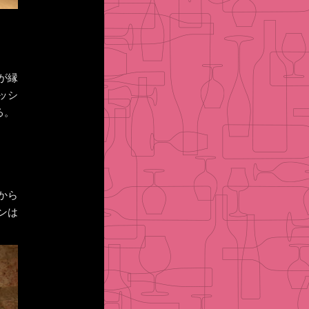
が縁
ッシ
る。
から
ンは