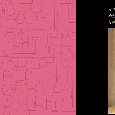
イ
め
が