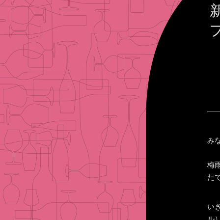
み
梅
た
いき
ル