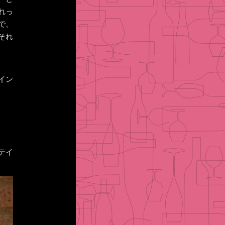
れっ
で、
それ
イン
和テイ