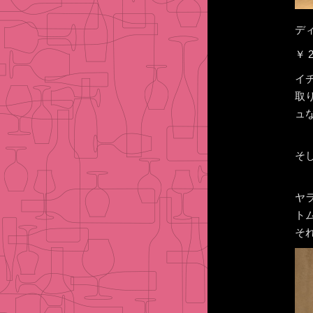
ディ
￥ 2
イ
取
ュ
そ
ヤ
ト
そ