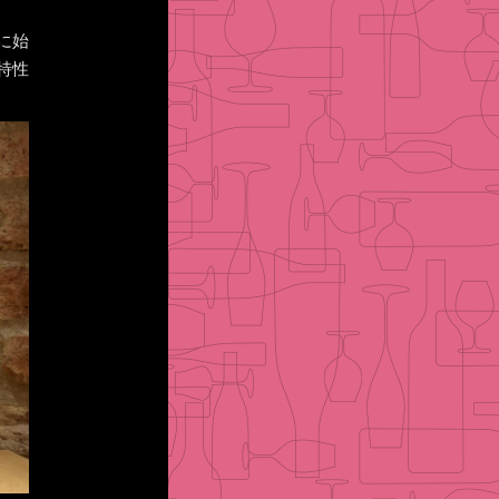
に始
特性