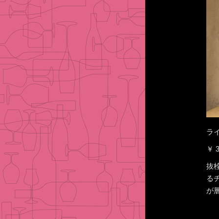
ライ
￥ 3
抜
る
が