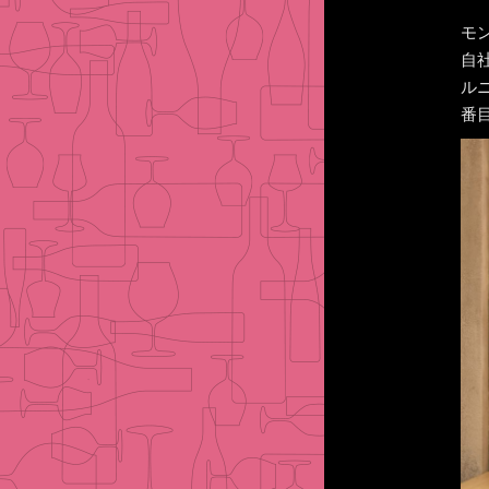
モ
⾃
ル
番