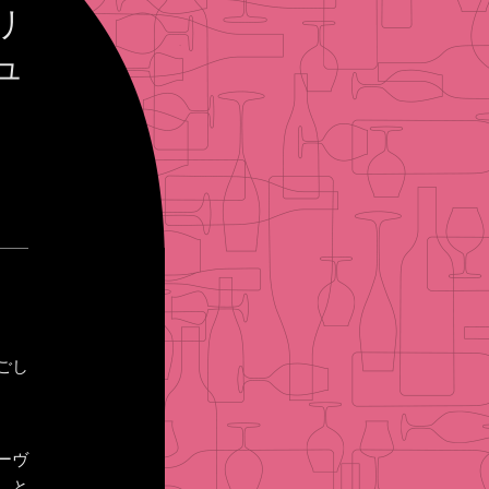
リ
ュ
ごし
ィーヴ
 と