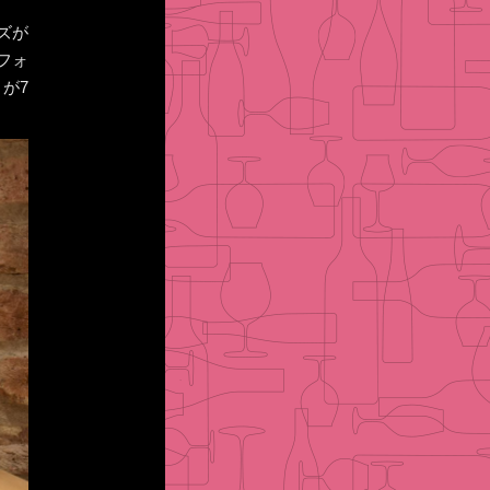
ズが
フォ
が7