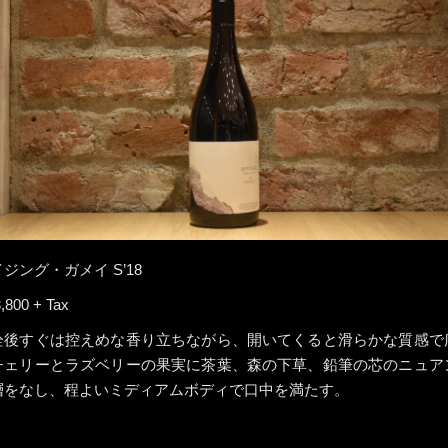
ジング・ガメイ S’18
,800 + Tax
栓後すぐは控えめな香り立ちながら、開いてくると滑らかな質感で
チェリーとラズベリーの果実に茶葉、森の下草、鉛筆の芯のニュア
層をなし、程よいミディアムボディで口中を満たす。