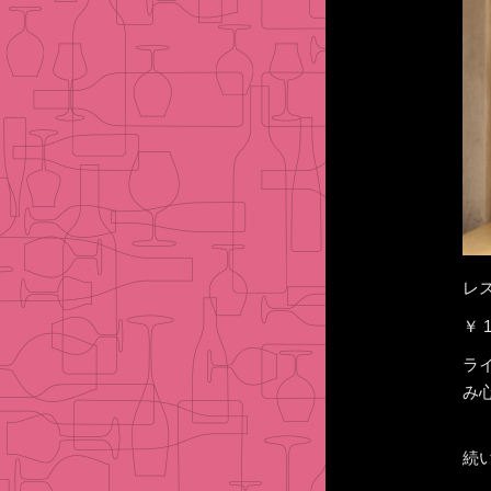
レ
￥ 1
ラ
み
続