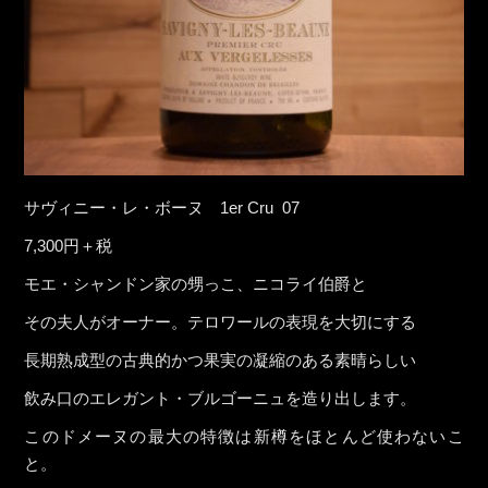
サヴィニー・レ・ボーヌ 1er Cru 07
7,300円＋税
モエ・シャンドン家の甥っこ、ニコライ伯爵と
その夫人がオーナー。テロワールの表現を大切にする
長期熟成型の古典的かつ果実の凝縮のある素晴らしい
飲み口のエレガント・ブルゴーニュを造り出します。
このドメーヌの最大の特徴は新樽をほとんど使わないこ
と。