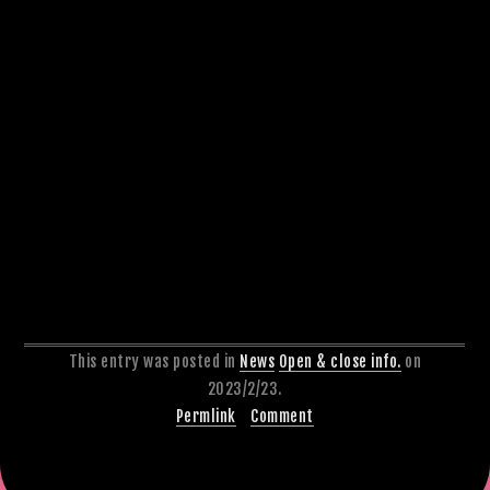
This entry was posted in
News
Open & close info.
on
2023/2/23.
Permlink
Comment