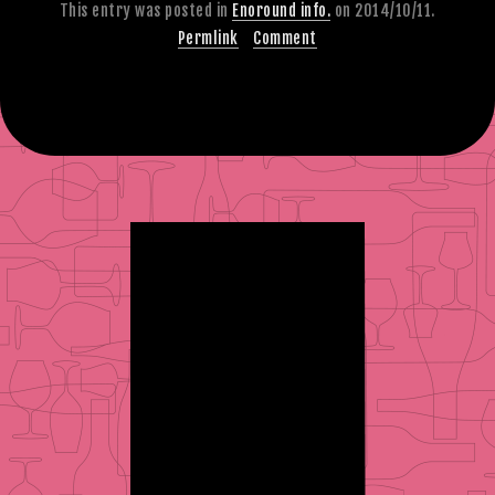
This entry was posted in
Enoround info.
on 2014/10/11.
Permlink
Comment