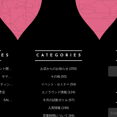
IES
CATEGORIES
8月の営業予定 ①サマーセール ②イベント開催 お知らせ
お店からのお知らせ
(250)
7月17日(木)‐21日（月） MAX30 ％OFF サマーセールのお知らせ
その他
(50)
6月20日㈯ 初夏の50種 ホリデーテイスティングイベントのお知らせ
イベント・セミナー
(54)
予定
エノラウンド情報
(124)
9日～12日 MAX３０％OFF NEWYEAR SALE （今月の定休日も）
今月の試飲ボトル
(57)
入荷情報
(198)
営業時間について
(94)