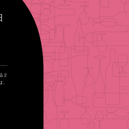
日
品２
は、