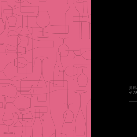
掲載
その