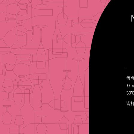
毎
０
30
皆