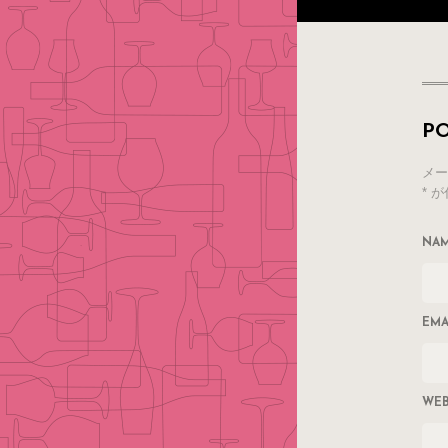
P
メー
*
が
NA
EMA
WEB