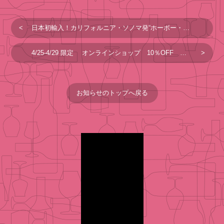
日本初輸入！カリフォルニア・ソノマ発“ホーボー・ワイン・カンパニー” 全5種4月15日(金)発売！
4/25-4/29 限定 オンラインショップ 10％OFF クーポン！
お知らせのトップへ戻る