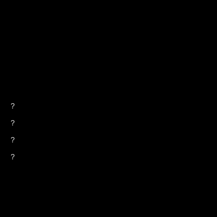
?
?
?
?