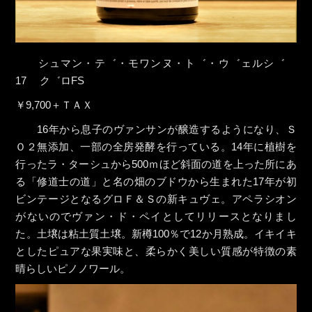
シュマン・テ゛・モワンヌ・ト゛・ウ゛ェルシ゛
17 ク゛ロFS
￥9,700＋ＴＡＸ
16年から息子のヴァンサンが醸造するようになり、Ｓ
Ｏ２無添加、一部の全房発酵を行っている。14年に植樹を
行ったラ・ターシュから500ｍほど斜面の道を上った所にあ
る「修道士の道」と名の畑のブドウから生まれた17年が初
ビンテージとなるグロＦ＆Ｓの新キュヴェ。アペラシオン
がないのでヴァン・ド・ペイとしてリリースとなりまし
た。土壌は粘土質土壌。新樽100％で12か月熟成。イキイキ
としたピュアな果実味と、柔らかく美しい質感が特徴の素
晴らしいピノノワール。