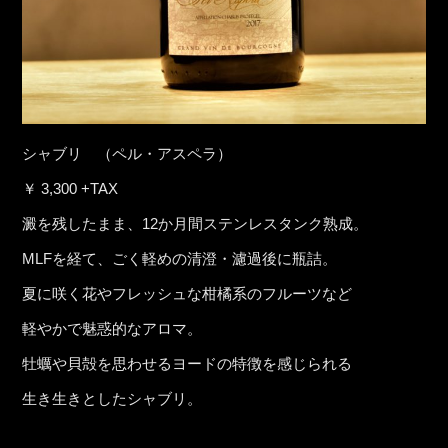
シャブリ （ペル・アスペラ）
￥ 3,300 +TAX
澱を残したまま、12か月間ステンレスタンク熟成。
MLFを経て、ごく軽めの清澄・濾過後に瓶詰。
夏に咲く花やフレッシュな柑橘系のフルーツなど
軽やかで魅惑的なアロマ。
牡蠣や貝殻を思わせるヨードの特徴を感じられる
生き生きとしたシャブリ。