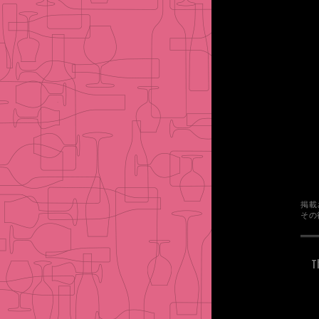
掲載
その
T