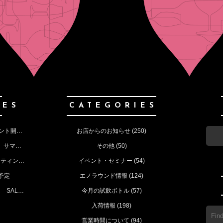
IES
CATEGORIES
8月の営業予定 ①サマーセール ②イベント開催 お知らせ
お店からのお知らせ
(250)
7月17日(木)‐21日（月） MAX30 ％OFF サマーセールのお知らせ
その他
(50)
6月20日㈯ 初夏の50種 ホリデーテイスティングイベントのお知らせ
イベント・セミナー
(54)
予定
エノラウンド情報
(124)
9日～12日 MAX３０％OFF NEWYEAR SALE （今月の定休日も）
今月の試飲ボトル
(57)
入荷情報
(198)
営業時間について
(94)