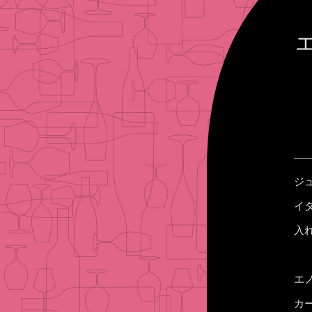
ジ
イ
入
エ
カ