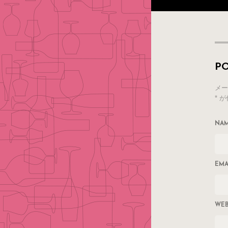
P
メー
*
が
NA
EMA
WEB