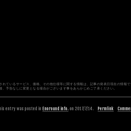
されているサービス、価格、その他仕様等に関する情報は、記事の発表日現在の情報で
後、予告なしに変更となる場合がございます事をあらかじめご了承ください。
his entry was posted in
Enoround info.
on 2017/7/14.
Permlink
Comme